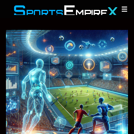
S
E
X
Zum
PORTS
MPIRE
Hauptinhalt
springen